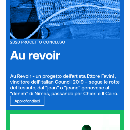
2020 PROGETTO CONCLUSO
Au revoir
Au Revoir - un progetto dell'artista Ettore Favini , 
vincitore dell’Italian Council 2019 – segue le rotte 
del tessuto, dal “jean” o “jeane” genovese al 
“denim” di Nîmes, passando per Chieri e Il Cairo. 
Approfondisci