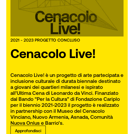
2021 - 2023 PROGETTO CONCLUSO
Cenacolo Live!
Cenacolo Live! è un progetto di arte partecipata e 
inclusione culturale di durata biennale destinato 
a giovani dei quartieri milanesi e ispirato 
all’Ultima Cena di Leonardo da Vinci. Finanziato 
dal Bando “Per la Cultura” di Fondazione Cariplo 
per il biennio 2021-2023 il progetto è realizzato 
in partnership con il Museo del Cenacolo 
Vinciano, Nuovo Armenia, Asnada, Comunità 
Nuova Onlus e Barrio’s.
Approfondisci