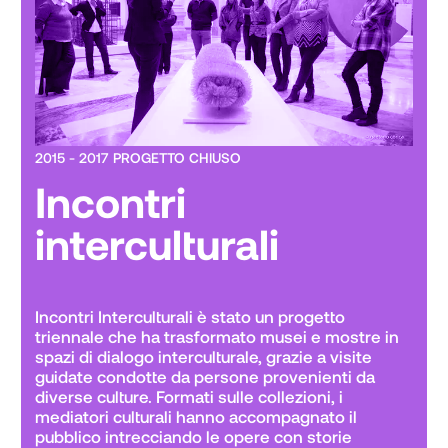
2015 - 2017 PROGETTO CHIUSO
Incontri
interculturali
Incontri Interculturali è stato un progetto 
triennale che ha trasformato musei e mostre in 
spazi di dialogo interculturale, grazie a visite 
guidate condotte da persone provenienti da 
diverse culture. Formati sulle collezioni, i 
mediatori culturali hanno accompagnato il 
pubblico intrecciando le opere con storie 