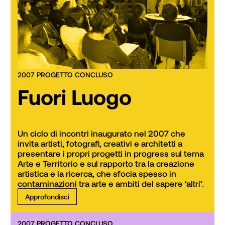
2007 PROGETTO CONCLUSO
Fuori Luogo
Un ciclo di incontri inaugurato nel 2007 che 
invita artisti, fotografi, creativi e architetti a 
presentare i propri progetti in progress sul tema 
Arte e Territorio e sul rapporto tra la creazione 
artistica e la ricerca, che sfocia spesso in 
contaminazioni tra arte e ambiti del sapere ‘altri’. 
Approfondisci
2007 PROGETTO CONCLUSO