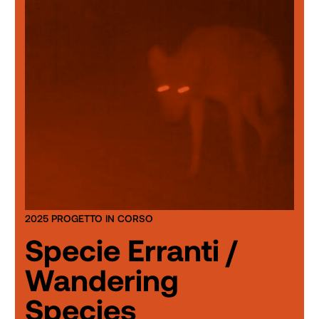
2025 PROGETTO IN CORSO
Specie Erranti /
Wandering
Species