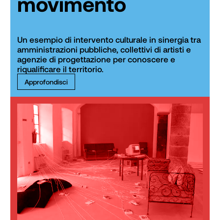
movimento
Un esempio di intervento culturale in sinergia tra 
amministrazioni pubbliche, collettivi di artisti e 
agenzie di progettazione per conoscere e 
riqualificare il territorio.
Approfondisci