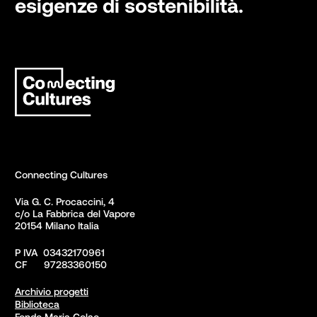
esigenze di sostenibilità.
Connecting Cultures
Via G. C. Procaccini, 4 

c/o La Fabbrica del Vapore

20154 Milano Italia
P IVA  03432170961

CF      97283360150  
Archivio progetti
Biblioteca
Fondo Maria Colao