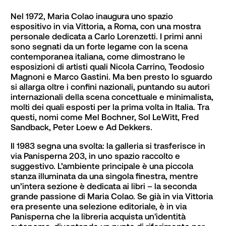
Nel 1972, Maria Colao inaugura uno spazio 
espositivo in via Vittoria, a Roma, con una mostra 
personale dedicata a Carlo Lorenzetti. I primi anni 
sono segnati da un forte legame con la scena 
contemporanea italiana, come dimostrano le 
esposizioni di artisti quali Nicola Carrino, Teodosio 
Magnoni e Marco Gastini. Ma ben presto lo sguardo 
si allarga oltre i confini nazionali, puntando su autori 
internazionali della scena concettuale e minimalista, 
molti dei quali esposti per la prima volta in Italia. Tra 
questi, nomi come Mel Bochner, Sol LeWitt, Fred 
Sandback, Peter Loew e Ad Dekkers.
Il 1983 segna una svolta: la galleria si trasferisce in 
via Panisperna 203, in uno spazio raccolto e 
suggestivo. L’ambiente principale è una piccola 
stanza illuminata da una singola finestra, mentre 
un’intera sezione è dedicata ai libri – la seconda 
grande passione di Maria Colao. Se già in via Vittoria 
era presente una selezione editoriale, è in via 
Panisperna che la libreria acquista un'identità 
autonoma, diventando un punto di riferimento per 