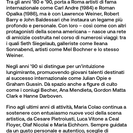
Tra gli anni ’80 e ’90, porta a Roma artisti di fama 
internazionale come Carl Andre (1984) e Roman 
Opalka (1986), ma è con Lawrence Weiner, Robert 
Barry e John Baldessari che instaura un legame più 
profondo e personale. Con loro – così come con altri 
protagonisti della scena americana – nasce una rete 
di amicizie costruita nel corso di numerosi viaggi: tra 
i quali Seth Siegelaub, galleriste come Ileana 
Sonnabend, artisti come Mel Bochner e lo stesso 
Weiner.
Negli anni ’90 si distingue per un’intuizione 
lungimirante, promuovendo giovani talenti destinati 
al successo internazionale come Julian Opie e 
Graham Gussin. Dà spazio anche a figure di culto 
come i coniugi Becher, Ana Mendieta, Gordon Matta 
Clark e Hanne Darboven.
Fino agli ultimi anni di attività, Maria Colao continua a 
sostenere con entusiasmo nuove voci della scena 
artistica, da Cesare Pietroiusti, Luca Vitone a Ceal 
Floyer, Olaf Nicolai e Maria Eichhorn. Sempre guidata 
da un gusto personale e autentico, sceglie di 