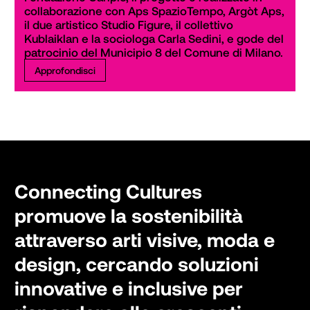
collaborazione con Aps SpazioTempo, Argòt Aps, 
il due artistico Studio Figure, il collettivo 
Kublaiklan e la sociologa Carla Sedini, e gode del 
patrocinio del Municipio 8 del Comune di Milano.
Approfondisci
Connecting Cultures
promuove la sostenibilità
attraverso arti visive, moda e
design, cercando soluzioni
innovative e inclusive per