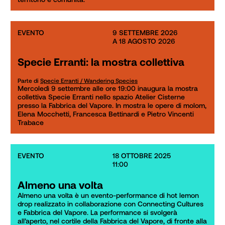
EVENTO
9 SETTEMBRE 2026

A 18 AGOSTO 2026
Specie Erranti: la mostra collettiva
Parte di
Specie Erranti / Wandering Species
Mercoledì 9 settembre alle ore 19:00 inaugura la mostra 
collettiva Specie Erranti nello spazio Atelier Cisterne 
presso la Fabbrica del Vapore. In mostra le opere di molom, 
Elena Mocchetti, Francesca Bettinardi e Pietro Vincenti 
Trabace
EVENTO
18 OTTOBRE 2025

11:00
Almeno una volta
Almeno una volta è un evento-performance di hot lemon 
drop realizzato in collaborazione con Connecting Cultures 
e Fabbrica del Vapore. La performance si svolgerà 
all’aperto, nel cortile della Fabbrica del Vapore, di fronte alla 