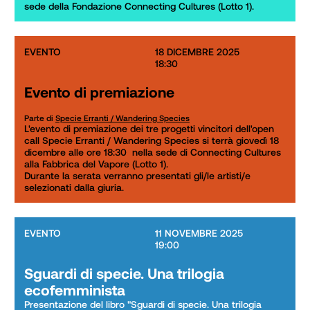
sede della Fondazione Connecting Cultures (Lotto 1). 
EVENTO
18 DICEMBRE 2025

18:30
Evento di premiazione
Parte di
Specie Erranti / Wandering Species
L'evento di premiazione dei tre progetti vincitori dell'open 
call Specie Erranti / Wandering Species si terrà giovedì 18 
dicembre alle ore 18:30  nella sede di Connecting Cultures 
alla Fabbrica del Vapore (Lotto 1). 

Durante la serata verranno presentati gli/le artisti/e 
selezionati dalla giuria.
EVENTO
11 NOVEMBRE 2025

19:00
Sguardi di specie. Una trilogia
ecofemminista
Presentazione del libro "Sguardi di specie. Una trilogia 