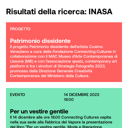
Risultati della ricerca:
INASA
PROGETTO
Patrimonio dissidente
Il progetto Patrimonio dissidente dell’artista Cosimo 
Veneziano a cura della Fondazione Connecting Cultures in 
collaborazione con il MAC Museo d’Arte Contemporanea di 
Lissone (MB) e con l’associazione qwatz, contemporary art 
platform è tra i vincitori di Strategia Fotografia 2023, 
promosso dalla Direzione Generale Creatività 
Contemporanea del Ministero della Cultura.
EVENTO
14 DICEMBRE 2023

18:00
Per un vestire gentile
Il 14 dicembre alle ore 18.00 Connecting Cultures ospita 
nella sua sede alla Fabbrica del Vapore la presentazione 
del libro "Per un vestire gentile. Moda e liberazione 