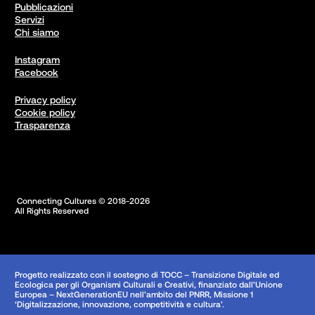
Pubblicazioni
Servizi
Chi siamo
Instagram
Facebook
Privacy policy
Cookie policy
Trasparenza
 Connecting Cultures © 2018-2026

All Rights Reserved
Progetto realizzato con il sostegno di TOCC – Transizione Digitale ed
Ecologica per gli Organismi Culturali e Creativi, finanziato dall’Unione
Europea – NextGenerationEU nell’ambito del PNRR, Missione 1
‘Digitalizzazione, innovazione, competitività e cultura’.