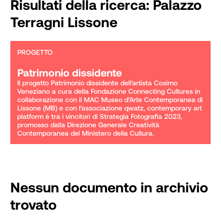
Risultati della ricerca:
Palazzo
Terragni Lissone
PROGETTO
Patrimonio dissidente
Il progetto Patrimonio dissidente dell’artista Cosimo 
Veneziano a cura della Fondazione Connecting Cultures in 
collaborazione con il MAC Museo d’Arte Contemporanea di 
Lissone (MB) e con l’associazione qwatz, contemporary art 
platform è tra i vincitori di Strategia Fotografia 2023, 
promosso dalla Direzione Generale Creatività 
Contemporanea del Ministero della Cultura.
Nessun documento in archivio
trovato