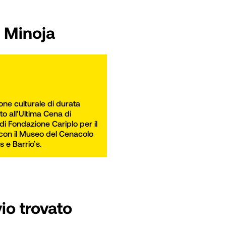
 Minoja
ne culturale di durata 
to all’Ultima Cena di 
i Fondazione Cariplo per il 
 con il Museo del Cenacolo 
e Barrio’s.
io trovato