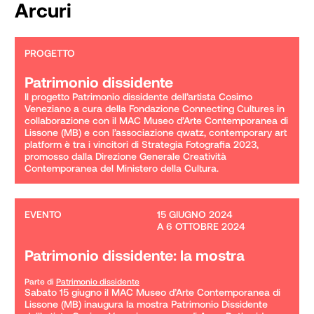
Arcuri
PROGETTO
Patrimonio dissidente
Il progetto Patrimonio dissidente dell’artista Cosimo 
Veneziano a cura della Fondazione Connecting Cultures in 
collaborazione con il MAC Museo d’Arte Contemporanea di 
Lissone (MB) e con l’associazione qwatz, contemporary art 
platform è tra i vincitori di Strategia Fotografia 2023, 
promosso dalla Direzione Generale Creatività 
Contemporanea del Ministero della Cultura.
EVENTO
15 GIUGNO 2024

A 6 OTTOBRE 2024
Patrimonio dissidente: la mostra
Parte di
Patrimonio dissidente
Sabato 15 giugno il MAC Museo d’Arte Contemporanea di 
Lissone (MB) inaugura la mostra Patrimonio Dissidente 