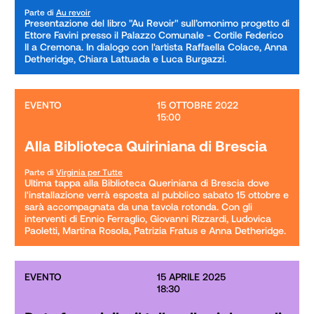
Parte di
Au revoir
Presentazione del libro "Au Revoir" sull’omonimo progetto di 
Ettore Favini presso il Palazzo Comunale - Cortile Federico 
II a Cremona. In dialogo con l'artista Raffaella Colace, Anna 
Detheridge, Chiara Lattuada e Luca Burgazzi.
EVENTO
15 OTTOBRE 2022

15:00
Alla Biblioteca Quiriniana di Brescia
Parte di
Virginia per Tutte
Ultima tappa alla Biblioteca Queriniana di Brescia dove 
l'installazione verrà esposta al pubblico sabato 15 ottobre e 
sarà accompagnata da una tavola rotonda. Con gli 
interventi di Ennio Ferraglio, Giovanni Rizzardi, Ludovica 
Paoletti, Martina Rosola, Patrizia Fratus e Anna Detheridge.
EVENTO
15 APRILE 2025

18:30