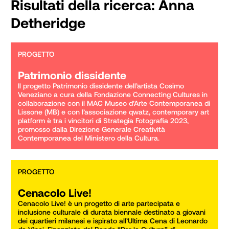
Risultati della ricerca:
Anna
Detheridge
PROGETTO
Patrimonio dissidente
Il progetto Patrimonio dissidente dell’artista Cosimo 
Veneziano a cura della Fondazione Connecting Cultures in 
collaborazione con il MAC Museo d’Arte Contemporanea di 
Lissone (MB) e con l’associazione qwatz, contemporary art 
platform è tra i vincitori di Strategia Fotografia 2023, 
promosso dalla Direzione Generale Creatività 
Contemporanea del Ministero della Cultura.
PROGETTO
Cenacolo Live!
Cenacolo Live! è un progetto di arte partecipata e 
inclusione culturale di durata biennale destinato a giovani 
dei quartieri milanesi e ispirato all’Ultima Cena di Leonardo 