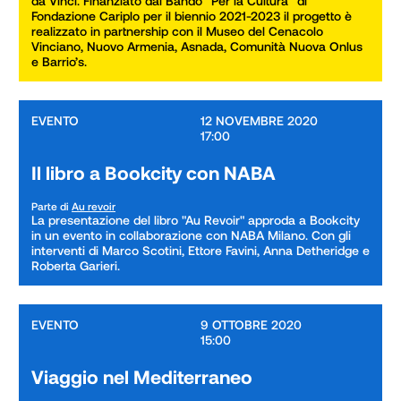
da Vinci. Finanziato dal Bando “Per la Cultura” di 
Fondazione Cariplo per il biennio 2021-2023 il progetto è 
realizzato in partnership con il Museo del Cenacolo 
Vinciano, Nuovo Armenia, Asnada, Comunità Nuova Onlus 
e Barrio’s.
EVENTO
12 NOVEMBRE 2020

17:00
Il libro a Bookcity con NABA
Parte di
Au revoir
La presentazione del libro "Au Revoir" approda a Bookcity 
in un evento in collaborazione con NABA Milano. Con gli 
interventi di Marco Scotini, Ettore Favini, Anna Detheridge e 
Roberta Garieri.
EVENTO
9 OTTOBRE 2020

15:00
Viaggio nel Mediterraneo