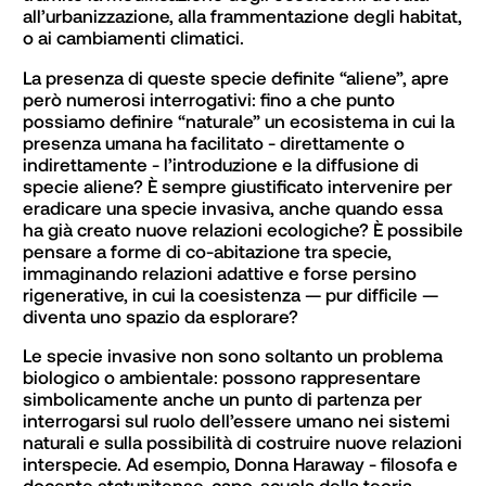
all’urbanizzazione, alla frammentazione degli habitat, 
o ai cambiamenti climatici. 
La presenza di queste specie definite “aliene”, apre 
però numerosi interrogativi: fino a che punto 
possiamo definire “naturale” un ecosistema in cui la 
presenza umana ha facilitato - direttamente o 
indirettamente - l’introduzione e la diffusione di 
specie aliene? È sempre giustificato intervenire per 
eradicare una specie invasiva, anche quando essa 
ha già creato nuove relazioni ecologiche? È possibile 
pensare a forme di co-abitazione tra specie, 
immaginando relazioni adattive e forse persino 
rigenerative, in cui la coesistenza — pur difficile — 
diventa uno spazio da esplorare?
Le specie invasive non sono soltanto un problema 
biologico o ambientale: possono rappresentare 
simbolicamente anche un punto di partenza per 
interrogarsi sul ruolo dell’essere umano nei sistemi 
naturali e sulla possibilità di costruire nuove relazioni 
interspecie. Ad esempio, Donna Haraway - filosofa e 
docente statunitense, capo-scuola della teoria 