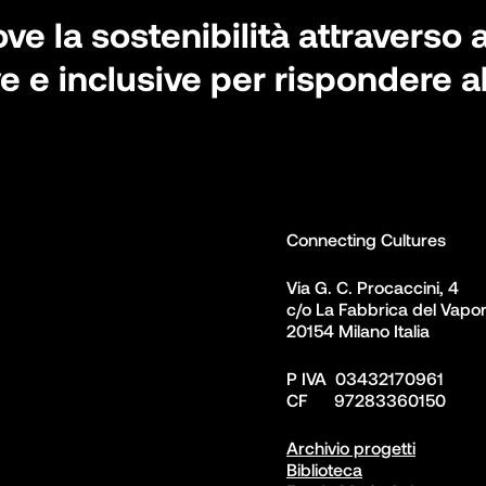
 la sostenibilità attraverso a
e e inclusive per rispondere a
Connecting Cultures
Via G. C. Procaccini, 4 

c/o La Fabbrica del Vapor
20154 Milano Italia
P IVA  03432170961

CF      97283360150  
Archivio progetti
Biblioteca